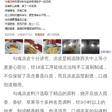
勾魂凉皮十分讲究。凉皮是精选陕西关中上等小
麦麦心部分，经18道工序延续古法纯手工蒸制制成，
不仅保留了高含量蛋白质，而且凉皮晶莹剔透，口感
劲道顺滑。
勾魂凉皮料汁选取了精品的原料，烧开后放入茴
香、香砂、草果等十多种名贵调料，经3小时以上的
炖煮，制成醋香醇厚、色泽清亮、口感丰富的勾魂料