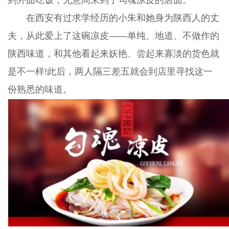
到外面吃饭，无意间来到了勾魂凉皮的店面。
在西安有过求学经历的小朱和她身为陕西人的丈
夫，从此爱上了这碗凉皮——单纯、地道、不做作的
陕西味道，和其他看起来妖艳、尝起来寡淡的货色就
是不一样!此后，两人隔三差五就会到店里寻找这一
份熟悉的味道。